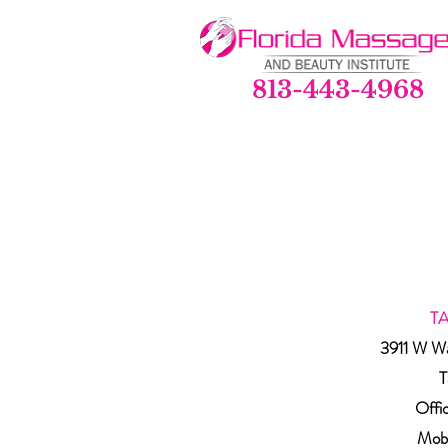
813-443-4968
T
3911 W Wa
T
Offi
Mobi